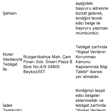
aşağıdaki
başvuru adresine
Şahsen
bizzat gelerek,
kimliğini tevsik
edici belge ile
başvuru yapması
mümkündür.
Tebligat zarfında
"Kişisel Verilerin
Noter
Rüzgarlıbahçe Mah. Çam
Korunması
Vasıtasıyla
Pınarı Sok. Smart Plaza B
Kanunu
Tebligat
Blok No:4/9 34805
Kapsamında Bilgi
İle
Beykoz/İST
Talebi" ibaresi
yer almalıdır.
Kimliğinizi tespit
edici belgeler
eklenmelidir ve
İadeli
tebligat zarfında
Taahhütlü
"Kişisel Verilerin